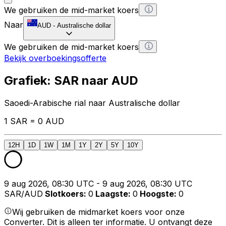
We gebruiken de mid-market koers
Naar
AUD
-
Australische dollar
We gebruiken de mid-market koers
Bekijk overboekingsofferte
Grafiek: SAR naar AUD
Saoedi-Arabische rial naar Australische dollar
1 SAR = 0 AUD
12H
1D
1W
1M
1Y
2Y
5Y
10Y
9 aug 2026, 08:30 UTC - 9 aug 2026, 08:30 UTC
SAR/AUD
Slotkoers
:
0
Laagste
:
0
Hoogste
:
0
Wij gebruiken de midmarket koers voor onze
Converter. Dit is alleen ter informatie. U ontvangt deze