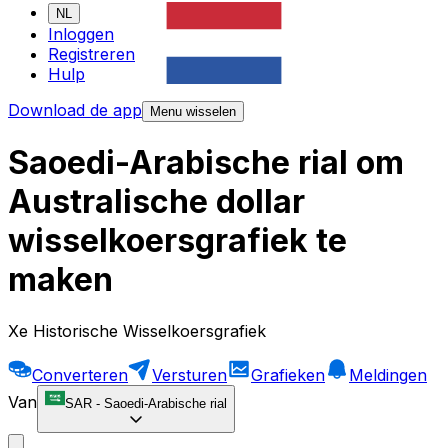
NL
Inloggen
Registreren
Hulp
Download de app
Menu wisselen
Saoedi-Arabische rial om
Australische dollar
wisselkoersgrafiek te
maken
Xe Historische Wisselkoersgrafiek
Converteren
Versturen
Grafieken
Meldingen
Van
SAR
-
Saoedi-Arabische rial