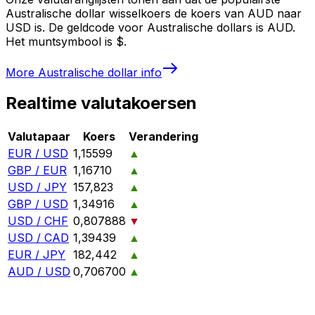
Australische dollar wisselkoers de koers van AUD naar
USD is. De geldcode voor Australische dollars is AUD.
Het muntsymbool is $.
More
Australische dollar
info
Realtime valutakoersen
Valutapaar
Koers
Verandering
EUR / USD
1,15599
▲
GBP / EUR
1,16710
▲
USD / JPY
157,823
▲
GBP / USD
1,34916
▲
USD / CHF
0,807888
▼
USD / CAD
1,39439
▲
EUR / JPY
182,442
▲
AUD / USD
0,706700
▲