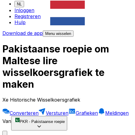
NL
Inloggen
Registreren
Hulp
Download de app
Menu wisselen
Pakistaanse roepie om
Maltese lire
wisselkoersgrafiek te
maken
Xe Historische Wisselkoersgrafiek
Converteren
Versturen
Grafieken
Meldingen
Van
PKR
-
Pakistaanse roepie