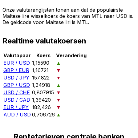
Onze valutaranglijsten tonen aan dat de populairste
Maltese lire wisselkoers de koers van MTL naar USD is.
De geldcode voor Maltese liri is MTL.
Realtime valutakoersen
Valutapaar
Koers
Verandering
EUR / USD
1,15590
▲
GBP / EUR
1,16721
▼
USD / JPY
157,822
▼
GBP / USD
1,34918
▲
USD / CHF
0,807915
▼
USD / CAD
1,39420
▼
EUR / JPY
182,426
▼
AUD / USD
0,706726
▲
Rentetarieven centrale banken