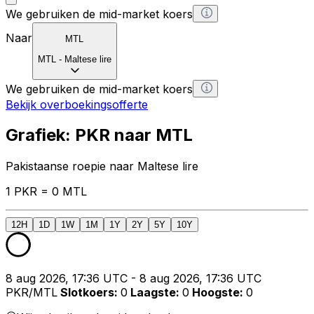
We gebruiken de mid-market koers
Naar
MTL
MTL
-
Maltese lire
We gebruiken de mid-market koers
Bekijk overboekingsofferte
Grafiek: PKR naar MTL
Pakistaanse roepie naar Maltese lire
1 PKR = 0 MTL
12H
1D
1W
1M
1Y
2Y
5Y
10Y
8 aug 2026, 17:36 UTC - 8 aug 2026, 17:36 UTC
PKR/MTL
Slotkoers
:
0
Laagste
:
0
Hoogste
:
0