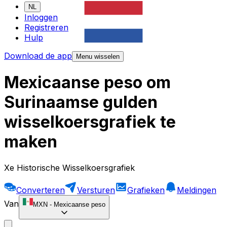
NL
Inloggen
Registreren
Hulp
Download de app
Menu wisselen
Mexicaanse peso om
Surinaamse gulden
wisselkoersgrafiek te
maken
Xe Historische Wisselkoersgrafiek
Converteren
Versturen
Grafieken
Meldingen
Van
MXN
-
Mexicaanse peso