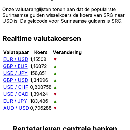
Onze valutaranglijsten tonen aan dat de populairste
Surinaamse gulden wisselkoers de koers van SRG naar
USD is. De geldcode voor Surinaamse guldens is SRG.
Realtime valutakoersen
Valutapaar
Koers
Verandering
EUR / USD
1,15508
▼
GBP / EUR
1,16872
▲
USD / JPY
158,851
▲
GBP / USD
1,34996
▲
USD / CHF
0,808758
▲
USD / CAD
1,39424
▼
EUR / JPY
183,486
▲
AUD / USD
0,706288
▼
Rentetarieven centrale banken