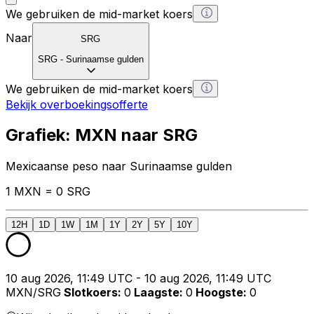
We gebruiken de mid-market koers
Naar
SRG
SRG
-
Surinaamse gulden
We gebruiken de mid-market koers
Bekijk overboekingsofferte
Grafiek: MXN naar SRG
Mexicaanse peso naar Surinaamse gulden
1 MXN = 0 SRG
12H
1D
1W
1M
1Y
2Y
5Y
10Y
10 aug 2026, 11:49 UTC - 10 aug 2026, 11:49 UTC
MXN/SRG
Slotkoers
:
0
Laagste
:
0
Hoogste
:
0