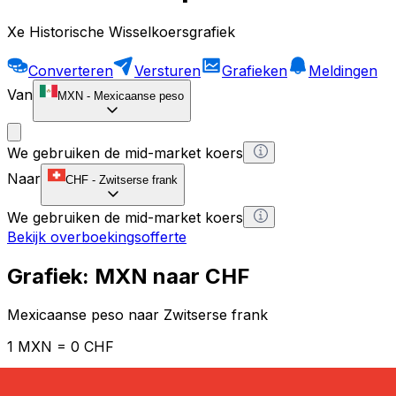
Xe Historische Wisselkoersgrafiek
Converteren
Versturen
Grafieken
Meldingen
Van
MXN
-
Mexicaanse peso
We gebruiken de mid-market koers
Naar
CHF
-
Zwitserse frank
We gebruiken de mid-market koers
Bekijk overboekingsofferte
Grafiek: MXN naar CHF
Mexicaanse peso naar Zwitserse frank
1 MXN = 0 CHF
12H
1D
1W
1M
1Y
2Y
5Y
10Y