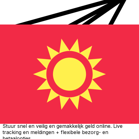
Xe Internationale Geldoverboeking
Stuur snel en veilig en gemakkelijk geld online. Live
tracking en meldingen + flexibele bezorg- en
betaalopties.