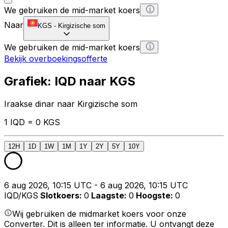
We gebruiken de mid-market koers
Naar
KGS
-
Kirgizische som
We gebruiken de mid-market koers
Bekijk overboekingsofferte
Grafiek: IQD naar KGS
Iraakse dinar naar Kirgizische som
1 IQD = 0 KGS
12H
1D
1W
1M
1Y
2Y
5Y
10Y
6 aug 2026, 10:15 UTC - 6 aug 2026, 10:15 UTC
IQD/KGS
Slotkoers
:
0
Laagste
:
0
Hoogste
:
0
Wij gebruiken de midmarket koers voor onze
Converter. Dit is alleen ter informatie. U ontvangt deze