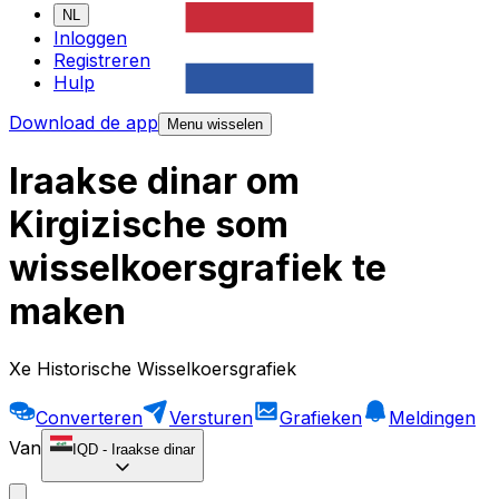
NL
Inloggen
Registreren
Hulp
Download de app
Menu wisselen
Iraakse dinar om
Kirgizische som
wisselkoersgrafiek te
maken
Xe Historische Wisselkoersgrafiek
Converteren
Versturen
Grafieken
Meldingen
Van
IQD
-
Iraakse dinar