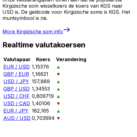
Kirgizische som wisselkoers de koers van KGS naar
USD is. De geldcode voor Kirgizische soms is KGS. Het
muntsymbool is лв.
More
Kirgizische som
info
Realtime valutakoersen
Valutapaar
Koers
Verandering
EUR / USD
1,15376
▲
GBP / EUR
1,16621
▼
USD / JPY
157,889
▲
GBP / USD
1,34553
▲
USD / CHF
0,809719
▲
USD / CAD
1,40106
▼
EUR / JPY
182,165
▲
AUD / USD
0,703994
▼