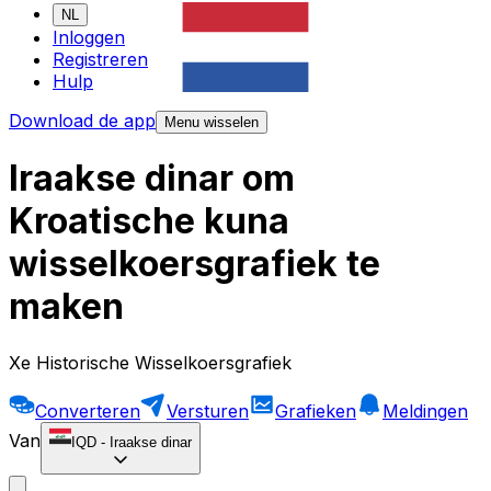
NL
Inloggen
Registreren
Hulp
Download de app
Menu wisselen
Iraakse dinar om
Kroatische kuna
wisselkoersgrafiek te
maken
Xe Historische Wisselkoersgrafiek
Converteren
Versturen
Grafieken
Meldingen
Van
IQD
-
Iraakse dinar