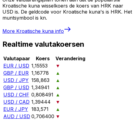
Kroatische kuna wisselkoers de koers van HRK naar
USD is. De geldcode voor Kroatische kuna's is HRK. Het
muntsymbool is kn.
More
Kroatische kuna
info
Realtime valutakoersen
Valutapaar
Koers
Verandering
EUR / USD
1,15553
▼
GBP / EUR
1,16778
▲
USD / JPY
158,863
▲
GBP / USD
1,34941
▲
USD / CHF
0,808491
▲
USD / CAD
1,39444
▼
EUR / JPY
183,571
▲
AUD / USD
0,706400
▼