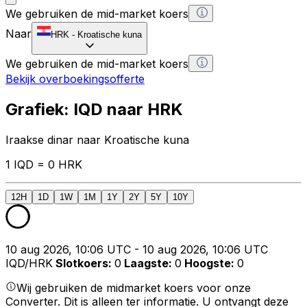
We gebruiken de mid-market koers
Naar
HRK
-
Kroatische kuna
We gebruiken de mid-market koers
Bekijk overboekingsofferte
Grafiek: IQD naar HRK
Iraakse dinar naar Kroatische kuna
1 IQD = 0 HRK
12H
1D
1W
1M
1Y
2Y
5Y
10Y
10 aug 2026, 10:06 UTC - 10 aug 2026, 10:06 UTC
IQD/HRK
Slotkoers
:
0
Laagste
:
0
Hoogste
:
0
Wij gebruiken de midmarket koers voor onze
Converter. Dit is alleen ter informatie. U ontvangt deze