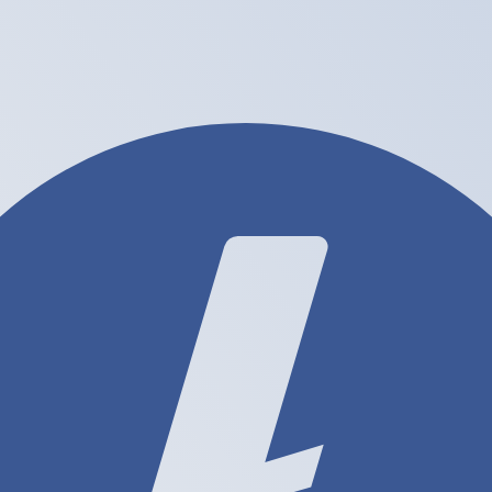
it is alleen ter informatie. U ontvangt deze koers niet bij
alutaparen
gkongse dollar wisselkoers de koers van HKD naar USD is.