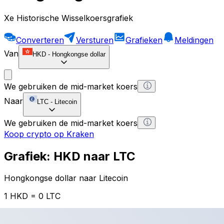
Xe Historische Wisselkoersgrafiek
Converteren
Versturen
Grafieken
Meldingen
Van
HKD
-
Hongkongse dollar
We gebruiken de mid-market koers
Naar
LTC
-
Litecoin
We gebruiken de mid-market koers
Koop crypto op Kraken
Grafiek: HKD naar LTC
Hongkongse dollar naar Litecoin
1 HKD = 0 LTC
12H
1D
1W
1M
1Y
2Y
5Y
10Y