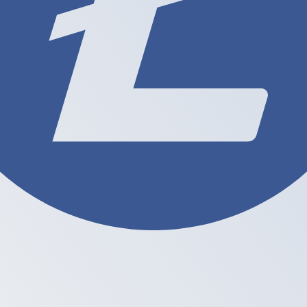
oin wisselkoers de koers van LTC naar USD is. De geldcode 
Rente
Valuta
Rente
JPY
0,75%
CHF
0,00%
EUR
4,25%
USD
3,75%
CAD
2,25%
AUD
3,60%
NZD
2,25%
GBP
3,75%