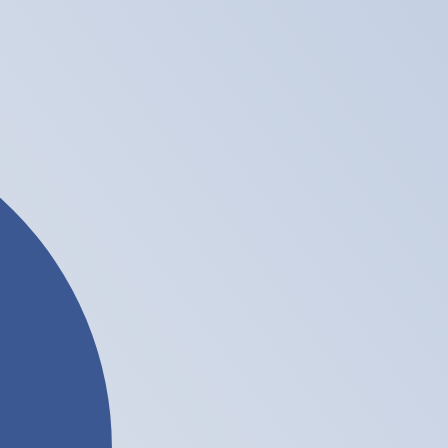
 het verzenden van geld.
Inloggen om verzendkoersen te
 De geldcode voor Hongkongse dollars is HKD. Het