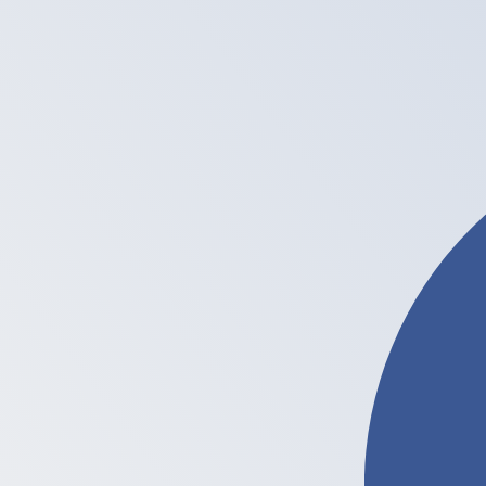
6 aug 2026, 20:04 UTC - 6 aug 2026, 20:04 UTC
HKD/LTC
Slotkoers
:
0
Laagste
:
0
Hoogste
:
0
Wij gebruiken de midmarket koers voor onze Converter. D
bekijken
Populaire Amerikaanse dollar (USD) v
Valuta-informatie
HKD
-
Hongkongse dollar
Onze valutaranglijsten tonen aan dat de populairste Hon
muntsymbool is $.
More
Hongkongse dollar
info