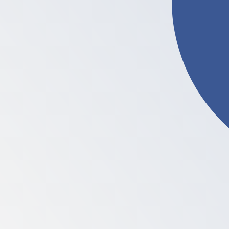
LTC
-
Litecoin
Onze valutaranglijsten tonen aan dat de populairste Litec
More
Litecoin
info
Realtime valutakoersen
Valutapaar
Koers
Verandering
EUR / USD
1,15230
▼
GBP / EUR
1,16763
▲
USD / JPY
158,411
▲
GBP / USD
1,34546
▲
USD / CHF
0,812354
▲
USD / CAD
1,40154
▼
EUR / JPY
182,538
▲
AUD / USD
0,703272
▼
Xe Valutagegevens-API