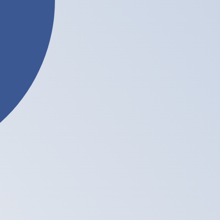
voor Litecoin is LTC. Het muntsymbool is Ł.
tarieven centrale banken