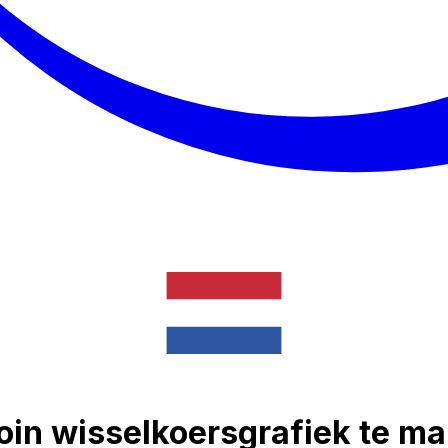
oin wisselkoersgrafiek te m