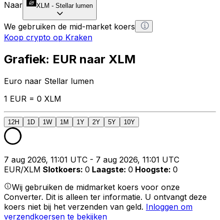
Naar
XLM
-
Stellar lumen
We gebruiken de mid-market koers
Koop crypto op Kraken
Grafiek: EUR naar XLM
Euro naar Stellar lumen
1 EUR = 0 XLM
12H
1D
1W
1M
1Y
2Y
5Y
10Y
7 aug 2026, 11:01 UTC - 7 aug 2026, 11:01 UTC
EUR/XLM
Slotkoers
:
0
Laagste
:
0
Hoogste
:
0
Wij gebruiken de midmarket koers voor onze
Converter. Dit is alleen ter informatie. U ontvangt deze
koers niet bij het verzenden van geld.
Inloggen om
verzendkoersen te bekijken