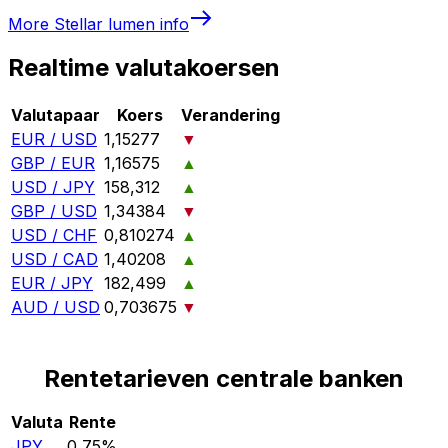
More
Stellar lumen
info
Realtime valutakoersen
Valutapaar
Koers
Verandering
EUR / USD
1,15277
▼
GBP / EUR
1,16575
▲
USD / JPY
158,312
▲
GBP / USD
1,34384
▼
USD / CHF
0,810274
▲
USD / CAD
1,40208
▲
EUR / JPY
182,499
▲
AUD / USD
0,703675
▼
Rentetarieven centrale banken
Valuta
Rente
JPY
0,75%