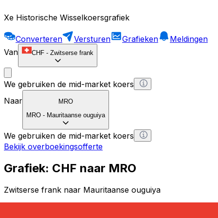
Xe Historische Wisselkoersgrafiek
Converteren
Versturen
Grafieken
Meldingen
Van
CHF
-
Zwitserse frank
We gebruiken de mid-market koers
Naar
MRO
MRO
-
Mauritaanse ouguiya
We gebruiken de mid-market koers
Bekijk overboekingsofferte
Grafiek: CHF naar MRO
Zwitserse frank naar Mauritaanse ouguiya
1 CHF = 0 MRO