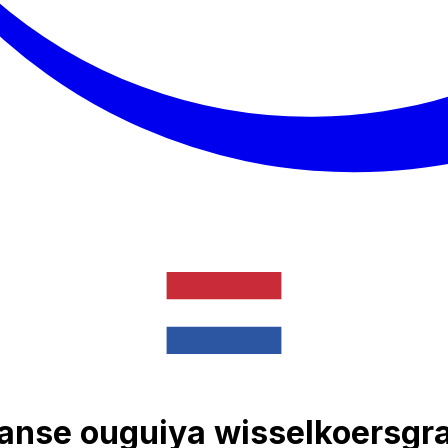
anse ouguiya wisselkoersgr