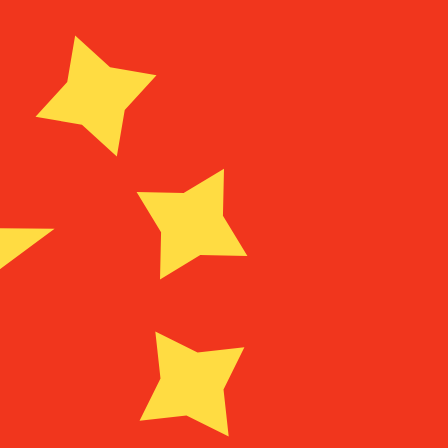
it is alleen ter informatie. U ontvangt deze koers niet bij
alutaparen
gaarse lev wisselkoers de koers van BGN naar USD is. De g