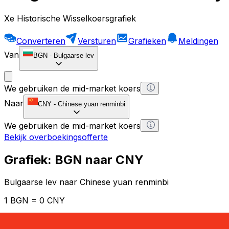
Xe Historische Wisselkoersgrafiek
Converteren
Versturen
Grafieken
Meldingen
Van
BGN
-
Bulgaarse lev
We gebruiken de mid-market koers
Naar
CNY
-
Chinese yuan renminbi
We gebruiken de mid-market koers
Bekijk overboekingsofferte
Grafiek: BGN naar CNY
Bulgaarse lev naar Chinese yuan renminbi
1 BGN = 0 CNY
12H
1D
1W
1M
1Y
2Y
5Y
10Y