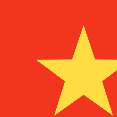
8 aug 2026, 06:32 UTC - 8 aug 2026, 06:32 UTC
BGN/CNY
Slotkoers
:
0
Laagste
:
0
Hoogste
:
0
Wij gebruiken de midmarket koers voor onze Converter. D
bekijken
Populaire Amerikaanse dollar (USD) v
Valuta-informatie
BGN
-
Bulgaarse lev
Onze valutaranglijsten tonen aan dat de populairste Bul
лв.
More
Bulgaarse lev
info