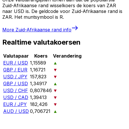
Zuid-Afrikaanse rand wisselkoers de koers van ZAR
naar USD is. De geldcode voor Zuid-Afrikaanse rand is
ZAR. Het muntsymbool is R.
More
Zuid-Afrikaanse rand
info
Realtime valutakoersen
Valutapaar
Koers
Verandering
EUR / USD
1,15589
▲
GBP / EUR
1,16721
▼
USD / JPY
157,823
▼
GBP / USD
1,34917
▲
USD / CHF
0,807846
▼
USD / CAD
1,39413
▼
EUR / JPY
182,426
▼
AUD / USD
0,706721
▲