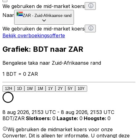
We gebruiken de mid-market koers
Naar
ZAR
-
Zuid-Afrikaanse rand
We gebruiken de mid-market koers
Bekijk overboekingsofferte
Grafiek: BDT naar ZAR
Bengalese taka naar Zuid-Afrikaanse rand
1 BDT = 0 ZAR
12H
1D
1W
1M
1Y
2Y
5Y
10Y
8 aug 2026, 21:53 UTC - 8 aug 2026, 21:53 UTC
BDT/ZAR
Slotkoers
:
0
Laagste
:
0
Hoogste
:
0
Wij gebruiken de midmarket koers voor onze
Converter. Dit is alleen ter informatie. U ontvangt deze