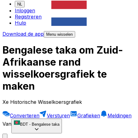
NL
Inloggen
Registreren
Hulp
Download de app
Menu wisselen
Bengalese taka om Zuid-
Afrikaanse rand
wisselkoersgrafiek te
maken
Xe Historische Wisselkoersgrafiek
Converteren
Versturen
Grafieken
Meldingen
Van
BDT
-
Bengalese taka