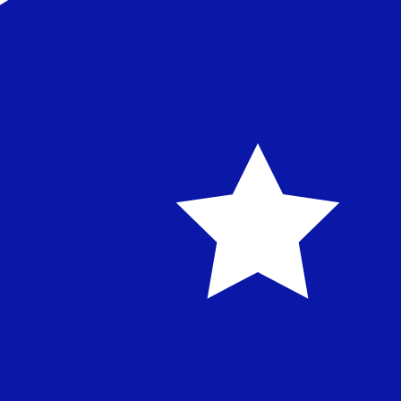
XEU
-
Europese munteenheid
Onze valutaranglijsten tonen aan dat de populairste Eu
Realtime valutakoersen
Valutapaar
Koers
Verandering
EUR / USD
1,15577
▲
GBP / EUR
1,16552
▼
USD / JPY
157,597
▲
GBP / USD
1,34707
▲
USD / CHF
0,806678
▼
USD / CAD
1,40092
▼
EUR / JPY
182,146
▲
AUD / USD
0,705809
▲
Xe Valutagegevens-API