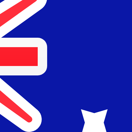
it is alleen ter informatie. U ontvangt deze koers niet bij
alutaparen
ralische dollar wisselkoers de koers van AUD naar USD is. 