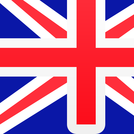
12H
1D
1W
1M
1Y
2Y
5Y
10Y
5 aug 2026, 23:56 UTC - 5 aug 2026, 23:56 UTC
AUD/XEU
Slotkoers
:
0
Laagste
:
0
Hoogste
:
0
Wij gebruiken de midmarket koers voor onze Converter. D
bekijken
Populaire Amerikaanse dollar (USD) v
Valuta-informatie
AUD
-
Australische dollar
Onze valutaranglijsten tonen aan dat de populairste Aust
muntsymbool is $.
More
Australische dollar
info