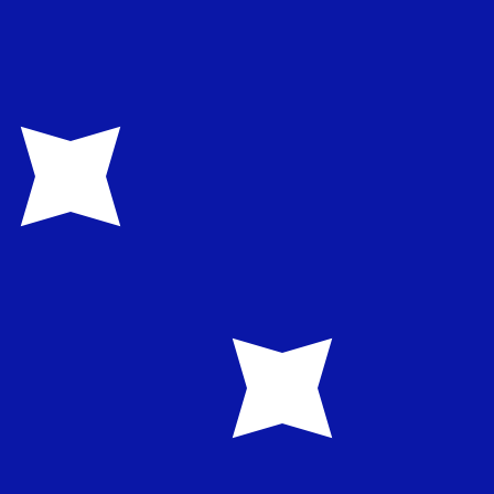
 het verzenden van geld.
Inloggen om verzendkoersen te
De geldcode voor Australische dollars is AUD. Het