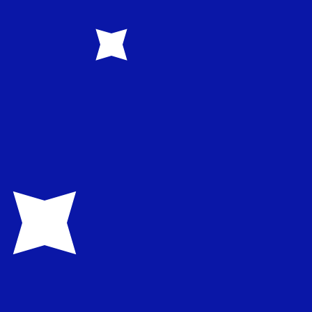
D is. De geldcode voor Europese munteenheden is XEU.
tarieven centrale banken