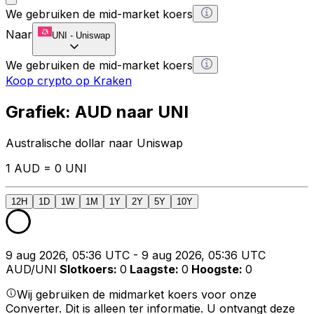
We gebruiken de mid-market koers
Naar
UNI
-
Uniswap
We gebruiken de mid-market koers
Koop crypto op Kraken
Grafiek: AUD naar UNI
Australische dollar naar Uniswap
1 AUD = 0 UNI
12H
1D
1W
1M
1Y
2Y
5Y
10Y
9 aug 2026, 05:36 UTC - 9 aug 2026, 05:36 UTC
AUD/UNI
Slotkoers
:
0
Laagste
:
0
Hoogste
:
0
Wij gebruiken de midmarket koers voor onze
Converter. Dit is alleen ter informatie. U ontvangt deze