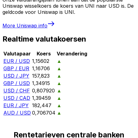
Uniswap wisselkoers de koers van UNI naar USD is. De
geldcode voor Uniswap is UNI.
More
Uniswap
info
Realtime valutakoersen
Valutapaar
Koers
Verandering
EUR / USD
1,15602
▲
GBP / EUR
1,16706
▲
USD / JPY
157,823
▲
GBP / USD
1,34915
▲
USD / CHF
0,807920
▲
USD / CAD
1,39459
▲
EUR / JPY
182,447
▲
AUD / USD
0,706704
▲
Rentetarieven centrale banken