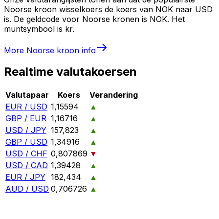
Noorse kroon wisselkoers de koers van NOK naar USD
is. De geldcode voor Noorse kronen is NOK. Het
muntsymbool is kr.
More
Noorse kroon
info
Realtime valutakoersen
Valutapaar
Koers
Verandering
EUR / USD
1,15594
▲
GBP / EUR
1,16716
▲
USD / JPY
157,823
▲
GBP / USD
1,34916
▲
USD / CHF
0,807869
▼
USD / CAD
1,39428
▲
EUR / JPY
182,434
▲
AUD / USD
0,706726
▲