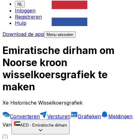
NL
Inloggen
Registreren
Hulp
Download de app
Menu wisselen
Emiratische dirham om
Noorse kroon
wisselkoersgrafiek te
maken
Xe Historische Wisselkoersgrafiek
Converteren
Versturen
Grafieken
Meldingen
Van
AED
-
Emiratische dirham