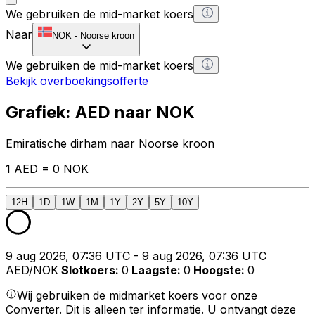
We gebruiken de mid-market koers
Naar
NOK
-
Noorse kroon
We gebruiken de mid-market koers
Bekijk overboekingsofferte
Grafiek: AED naar NOK
Emiratische dirham naar Noorse kroon
1 AED = 0 NOK
12H
1D
1W
1M
1Y
2Y
5Y
10Y
9 aug 2026, 07:36 UTC - 9 aug 2026, 07:36 UTC
AED/NOK
Slotkoers
:
0
Laagste
:
0
Hoogste
:
0
Wij gebruiken de midmarket koers voor onze
Converter. Dit is alleen ter informatie. U ontvangt deze