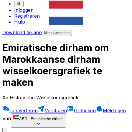
NL
Inloggen
Registreren
Hulp
Download de app
Menu wisselen
Emiratische dirham om
Marokkaanse dirham
wisselkoersgrafiek te
maken
Xe Historische Wisselkoersgrafiek
Converteren
Versturen
Grafieken
Meldingen
Van
AED
-
Emiratische dirham