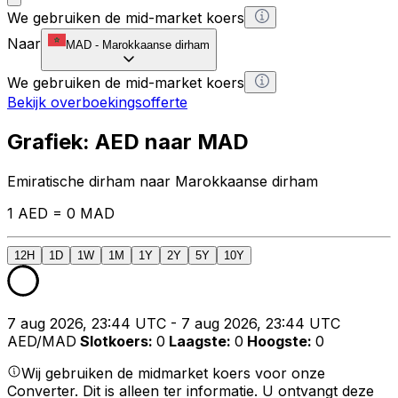
We gebruiken de mid-market koers
Naar
MAD
-
Marokkaanse dirham
We gebruiken de mid-market koers
Bekijk overboekingsofferte
Grafiek: AED naar MAD
Emiratische dirham naar Marokkaanse dirham
1 AED = 0 MAD
12H
1D
1W
1M
1Y
2Y
5Y
10Y
7 aug 2026, 23:44 UTC - 7 aug 2026, 23:44 UTC
AED/MAD
Slotkoers
:
0
Laagste
:
0
Hoogste
:
0
Wij gebruiken de midmarket koers voor onze
Converter. Dit is alleen ter informatie. U ontvangt deze