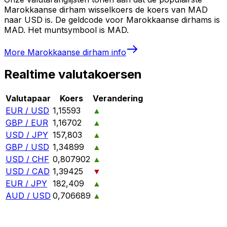
Marokkaanse dirham wisselkoers de koers van MAD
naar USD is. De geldcode voor Marokkaanse dirhams is
MAD. Het muntsymbool is MAD.
More
Marokkaanse dirham
info
Realtime valutakoersen
Valutapaar
Koers
Verandering
EUR / USD
1,15593
▲
GBP / EUR
1,16702
▲
USD / JPY
157,803
▲
GBP / USD
1,34899
▲
USD / CHF
0,807902
▲
USD / CAD
1,39425
▼
EUR / JPY
182,409
▲
AUD / USD
0,706689
▲