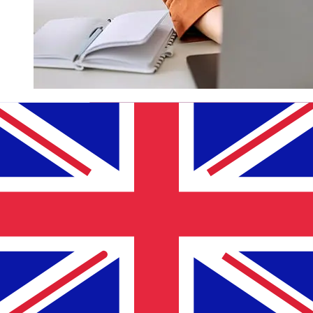
Hoe snel is een QNB QAR om over te
GBP ?
Bezorgtijden voor internationale overboekingen met
QNB van Qatar tot Verenigd Koninkrijk variëren
afhankelijk van de betaalmethode en het tijdstip van
transacties. Internationale bankoverschrijvingen duren
meestal 1 tot 5 werkdagen. Factoren zoals feestdagen
en veiligheidscontroles kunnen ook invloed hebben op
de levering. Controleer Qatar National Bankde
afkaptijden om vertragingen te voorkomen.