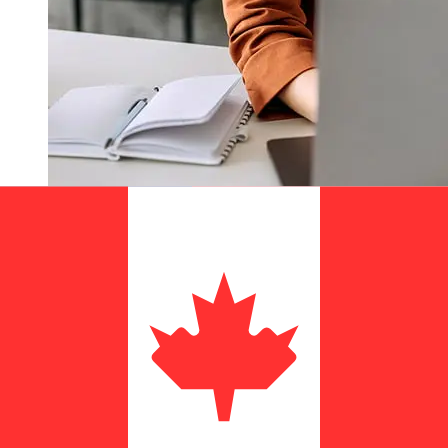
Hoe snel is een Orco Bank USD om
over te CAD ?
Bezorgtijden voor internationale overboekingen met
Orco Bank van Verenigde Staten tot Canada variëren
afhankelijk van de betaalmethode en het tijdstip van
transacties. Internationale bankoverschrijvingen duren
meestal 1 tot 5 werkdagen. Factoren zoals feestdagen
en veiligheidscontroles kunnen ook invloed hebben op
de levering. Controleer Orco Bank Bonairede afkaptijden
om vertragingen te voorkomen.