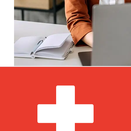
Hoe snel is een La Banque Postale
EUR om over te CHF ?
Bezorgtijden voor internationale overboekingen met La
Banque Postale van Euro Lidstaten tot Zwitserland
variëren afhankelijk van de betaalmethode en het tijdstip
van transacties. Internationale bankoverschrijvingen
duren meestal 1 tot 5 werkdagen. Factoren zoals
feestdagen en veiligheidscontroles kunnen ook invloed