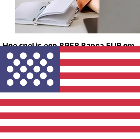
Hoe snel is een BPER Banca EUR om
over te USD ?
Bezorgtijden voor internationale overboekingen met
BPER Banca van Euro Lidstaten tot Verenigde Staten
variëren afhankelijk van de betaalmethode en het tijdstip
van transacties. Internationale bankoverschrijvingen
duren meestal 1 tot 5 werkdagen. Factoren zoals
feestdagen en veiligheidscontroles kunnen ook invloed
hebben op de levering. Controleer BPER Banca S.p.Ade
afkaptijden om vertragingen te voorkomen.