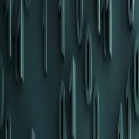
Persoonlijk
Zakelijk
Platform
NL
Inloggen
Registreren
Hulp
Download de app
Menu wisselen
Home