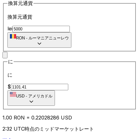
換算元通貨
換算元通貨
lei
RON
-
ルーマニアニューレウ
に
に
$
USD
-
アメリカドル
1.00
RON
=
0.22
028286
USD
2:32 UTC時点のミッドマーケットレート