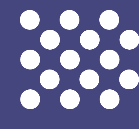
に
$
USD
-
アメリカドル
1.00
NAD
=
0.06
111871
USD
4:00 UTC時点のミッドマーケットレート
為替スペシャリストに今すぐご相談ください。
競合他社より
電話相談を予約
換算ツールには仲値レートを使用します。これは情報提供
Xeで海外に送金できることをご存知ですか?
今すぐサインアップ