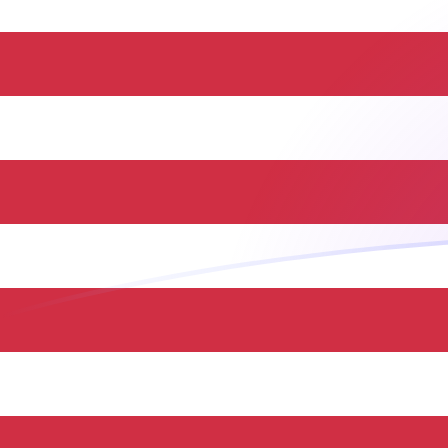
今日のNADからUSDの為替レート
ナミビアドル を アメリカドル に換算する
Rate information of NAD/USD
currency pair
ナミビアドル
NAD
アメリカドル
USD
1
NAD
0.0611187
USD
5
NAD
0.305594
USD
10
NAD
0.611187
USD
25
NAD
1.52797
USD
50
NAD
3.05594
USD
100
NAD
6.11187
USD
500
NAD
30.5594
USD
1,000
NAD
61.1187
USD
5,000
NAD
305.594
USD