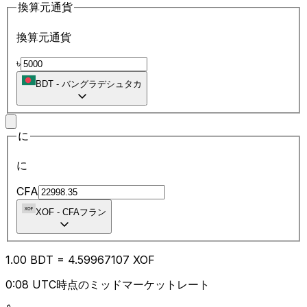
換算元通貨
換算元通貨
৳
BDT
-
バングラデシュタカ
に
に
CFA
XOF
-
CFAフラン
1.00
BDT
=
4.59
967107
XOF
0:08 UTC時点のミッドマーケットレート