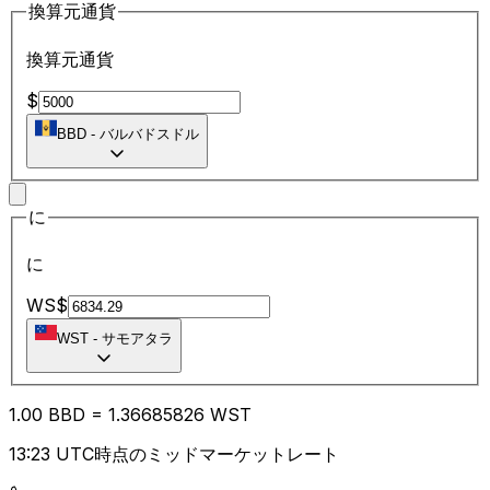
換算元通貨
換算元通貨
$
BBD
-
バルバドスドル
に
に
WS$
WST
-
サモアタラ
1.00
BBD
=
1.36
685826
WST
13:23 UTC時点のミッドマーケットレート