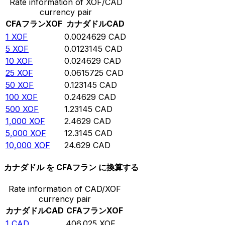
Rate information of XOF/CAD
currency pair
CFAフラン
XOF
カナダドル
CAD
1
XOF
0.0024629
CAD
5
XOF
0.0123145
CAD
10
XOF
0.024629
CAD
25
XOF
0.0615725
CAD
50
XOF
0.123145
CAD
100
XOF
0.24629
CAD
500
XOF
1.23145
CAD
1,000
XOF
2.4629
CAD
5,000
XOF
12.3145
CAD
10,000
XOF
24.629
CAD
カナダドル を CFAフラン に換算する
Rate information of CAD/XOF
currency pair
カナダドル
CAD
CFAフラン
XOF
1
CAD
406.025
XOF