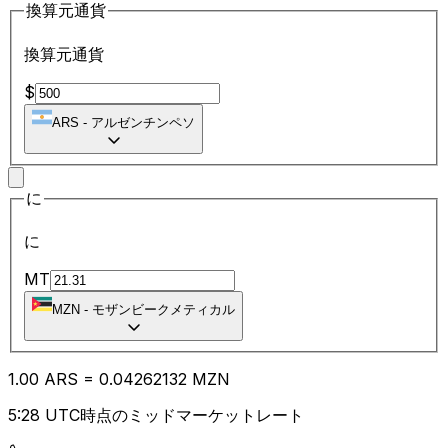
換算元通貨
換算元通貨
$
ARS
-
アルゼンチンペソ
に
に
MT
MZN
-
モザンビークメティカル
1.00
ARS
=
0.04
262132
MZN
5:28 UTC時点のミッドマーケットレート