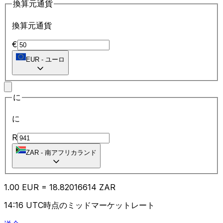
換算元通貨
換算元通貨
€
EUR
-
ユーロ
に
に
R
ZAR
-
南アフリカランド
1.00
EUR
=
18.82
016614
ZAR
14:16 UTC時点のミッドマーケットレート