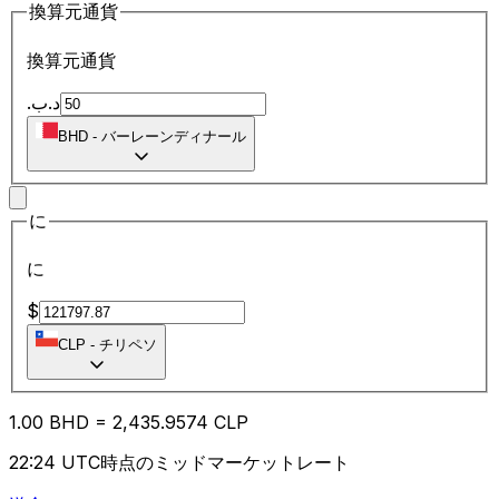
換算元通貨
換算元通貨
.د.ب
BHD
-
バーレーンディナール
に
に
$
CLP
-
チリペソ
1.00
BHD
=
2,435.95
74
CLP
22:24 UTC時点のミッドマーケットレート