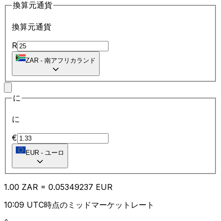
換算元通貨
換算元通貨
R
ZAR
-
南アフリカランド
に
に
€
EUR
-
ユーロ
1.00
ZAR
=
0.05
349237
EUR
10:09 UTC時点のミッドマーケットレート