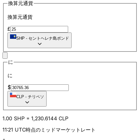
換算元通貨
換算元通貨
£
SHP
-
セントヘレナ島ポンド
に
に
$
CLP
-
チリペソ
1.00
SHP
=
1,230.61
44
CLP
11:21 UTC時点のミッドマーケットレート