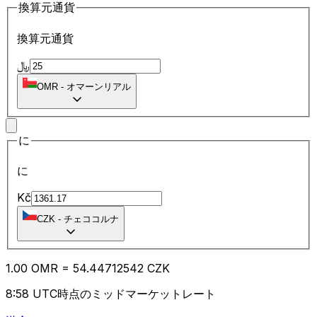
換算元通貨
換算元通貨
﷼
OMR
-
オマーンリアル
に
に
Kč
CZK
-
チェココルナ
1.00
OMR
=
54.44
712542
CZK
8:58 UTC時点のミッドマーケットレート