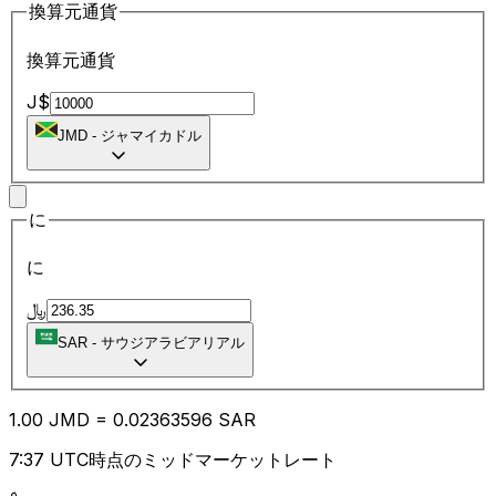
換算元通貨
換算元通貨
J$
JMD
-
ジャマイカドル
に
に
﷼
SAR
-
サウジアラビアリアル
1.00
JMD
=
0.02
363596
SAR
7:37 UTC時点のミッドマーケットレート