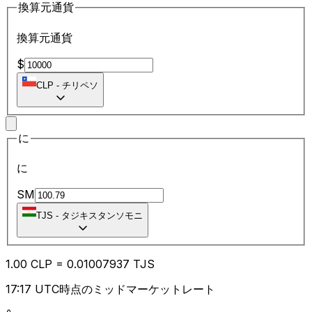
換算元通貨
換算元通貨
$
CLP
-
チリペソ
に
に
SM
TJS
-
タジキスタンソモニ
1.00
CLP
=
0.01
007937
TJS
17:17 UTC時点のミッドマーケットレート