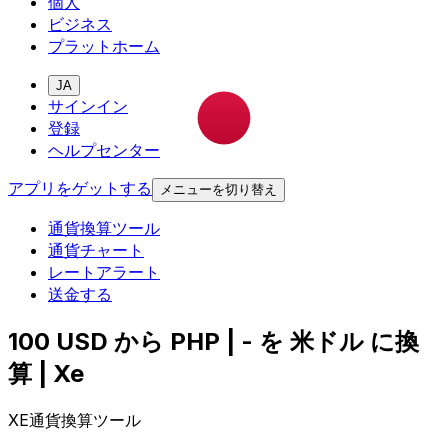
個人
ビジネス
プラットホーム
JA
サインイン
登録
ヘルプセンター
アプリをゲットする
メニューを切り替え
通貨換算ツール
通貨チャート
レートアラート
送金する
100 USD から PHP | - を 米ドル に換
算 | Xe
XE通貨換算ツール