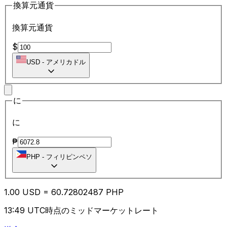
換算元通貨
換算元通貨
$
USD
-
アメリカドル
に
に
₱
PHP
-
フィリピンペソ
1.00
USD
=
60.72
802487
PHP
13:49 UTC時点のミッドマーケットレート