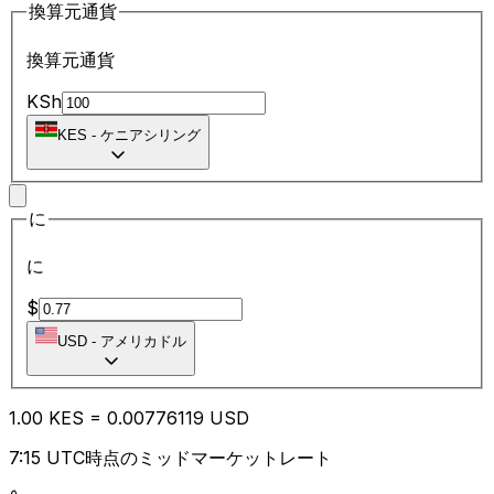
換算元通貨
換算元通貨
KSh
KES
-
ケニアシリング
に
に
$
USD
-
アメリカドル
1.00
KES
=
0.00
776119
USD
7:15 UTC時点のミッドマーケットレート