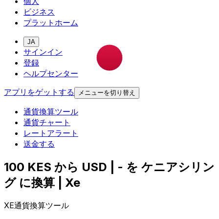
個人
ビジネス
プラットホーム
JA
サインイン
登録
ヘルプセンター
アプリをゲットする
メニューを切り替え
通貨換算ツール
通貨チャート
レートアラート
送金する
100 KES から USD | - を ケニアシリン
グ に換算 | Xe
XE通貨換算ツール