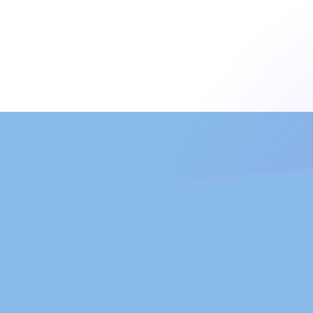
今日のCOPからARSの為替レート
コロンビアペソ を アルゼンチンペソ に換算する
Rate information of COP/ARS currency
pair
コロンビアペソ
COP
アルゼンチンペソ
ARS
1
COP
0.474417
ARS
5
COP
2.37208
ARS
10
COP
4.74417
ARS
25
COP
11.8604
ARS
50
COP
23.7208
ARS
100
COP
47.4417
ARS
500
COP
237.208
ARS
1,000
COP
474.417
ARS
5,000
COP
2,372.08
ARS