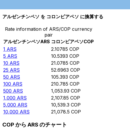
10,000
COP
4,744.17
ARS
アルゼンチンペソ を コロンビアペソ に換算する
Rate information of ARS/COP currency
pair
アルゼンチンペソ
ARS
コロンビアペソ
COP
1
ARS
2.10785
COP
5
ARS
10.5393
COP
10
ARS
21.0785
COP
25
ARS
52.6963
COP
50
ARS
105.393
COP
100
ARS
210.785
COP
500
ARS
1,053.93
COP
1,000
ARS
2,107.85
COP
5,000
ARS
10,539.3
COP
10,000
ARS
21,078.5
COP
COP から ARS のチャート