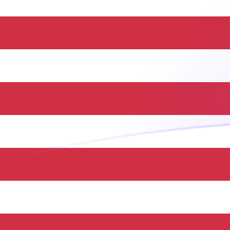
今日のHTGからUSDの為替レート
ハイチグールド を アメリカドル に換算する
Rate information of HTG/USD
currency pair
ハイチグールド
HTG
アメリカドル
USD
1
HTG
0.00764894
USD
5
HTG
0.0382447
USD
10
HTG
0.0764894
USD
25
HTG
0.191224
USD
50
HTG
0.382447
USD
100
HTG
0.764894
USD
500
HTG
3.82447
USD
1,000
HTG
7.64894
USD
5,000
HTG
38.2447
USD