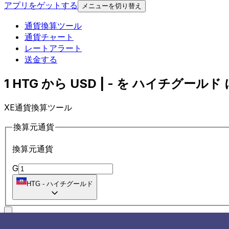
アプリをゲットする
メニューを切り替え
通貨換算ツール
通貨チャート
レートアラート
送金する
1 HTG から USD | - を ハイチグールド 
XE通貨換算ツール
換算元通貨
換算元通貨
G
HTG
-
ハイチグールド
に