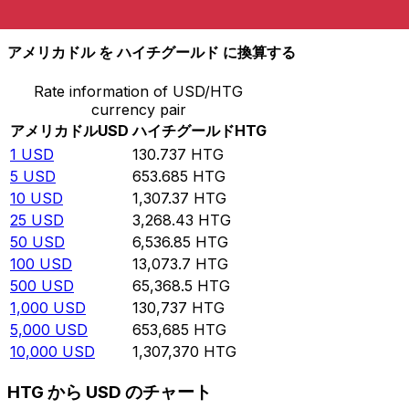
10,000
HTG
76.4894
USD
アメリカドル を ハイチグールド に換算する
Rate information of USD/HTG
currency pair
アメリカドル
USD
ハイチグールド
HTG
1
USD
130.737
HTG
5
USD
653.685
HTG
10
USD
1,307.37
HTG
25
USD
3,268.43
HTG
50
USD
6,536.85
HTG
100
USD
13,073.7
HTG
500
USD
65,368.5
HTG
1,000
USD
130,737
HTG
5,000
USD
653,685
HTG
10,000
USD
1,307,370
HTG
HTG から USD のチャート