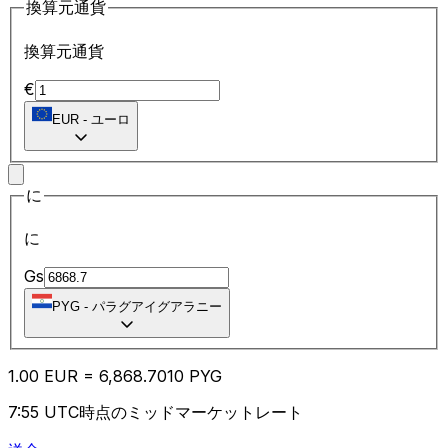
換算元通貨
換算元通貨
€
EUR
-
ユーロ
に
に
Gs
PYG
-
パラグアイグアラニー
1.00
EUR
=
6,868.70
10
PYG
7:55 UTC時点のミッドマーケットレート