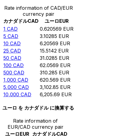
Rate information of CAD/EUR
currency pair
カナダドル
CAD
ユーロ
EUR
1
CAD
0.620569
EUR
5
CAD
3.10285
EUR
10
CAD
6.20569
EUR
25
CAD
15.5142
EUR
50
CAD
31.0285
EUR
100
CAD
62.0569
EUR
500
CAD
310.285
EUR
1,000
CAD
620.569
EUR
5,000
CAD
3,102.85
EUR
10,000
CAD
6,205.69
EUR
ユーロ を カナダドル に換算する
Rate information of
EUR/CAD currency pair
ユーロ
EUR
カナダドル
CAD