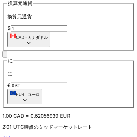
換算元通貨
換算元通貨
$
CAD
-
カナダドル
に
に
€
EUR
-
ユーロ
1.00
CAD
=
0.62
056939
EUR
2:01 UTC時点のミッドマーケットレート