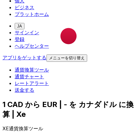
個人
ビジネス
プラットホーム
JA
サインイン
登録
ヘルプセンター
アプリをゲットする
メニューを切り替え
通貨換算ツール
通貨チャート
レートアラート
送金する
1 CAD から EUR | - を カナダドル に換
算 | Xe
XE通貨換算ツール