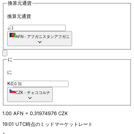
換算元通貨
換算元通貨
؋
AFN
-
アフガニスタンアフガニ
に
に
Kč
CZK
-
チェココルナ
1.00
AFN
=
0.31
974976
CZK
19:01 UTC時点のミッドマーケットレート