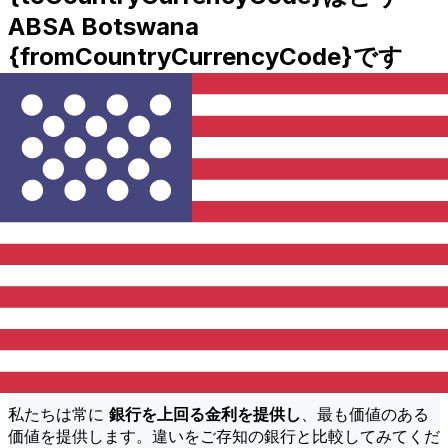
ABSA Botswana
{fromCountryCurrencyCode}です
か?
BWP年からUSDへの国際送金コストABSA Botswana送金
額などの要因によって異なります。通常、大きな送金は手数
料が低く、為替レートも良いです。Xeと ABSA Botswana
手数料を比較するために比較表を確認してください。
なぜ従来の銀行ではなくXeで送金する
のですか?
より良い料金
私たちは常に
銀行を上回る金利を提供し
、最も価値のある
価値を提供します。違いをご存知の銀行と比較してみてくだ