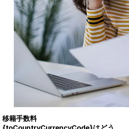
移籍手数料
{toCountryCurrencyCode}はどう