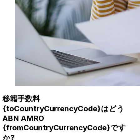
移籍手数料
{toCountryCurrencyCode}はどう
ABN AMRO
{fromCountryCurrencyCode}です
か?