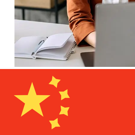
ABN AMRO EURCNYの移行はどれく
らい速いですか?
ユーロ加盟国年から中国までのABN AMRO国際送金の配達
時間は、支払い方法や取引時期によって異なります。通常、
国際銀行振込は1営業日から5営業日かかります。銀行の祝日
やセキュリティチェックなどの要因も配達に影響を与えるこ
とがあります。遅延を避けるために ABN AMRO Bank N.V