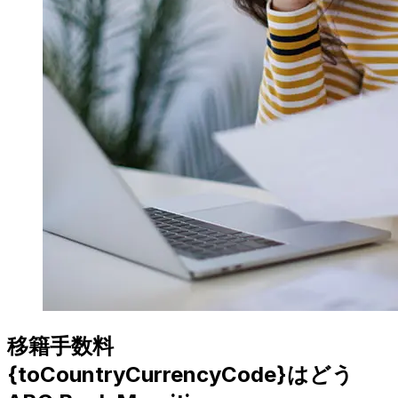
移籍手数料
{toCountryCurrencyCode}はどう