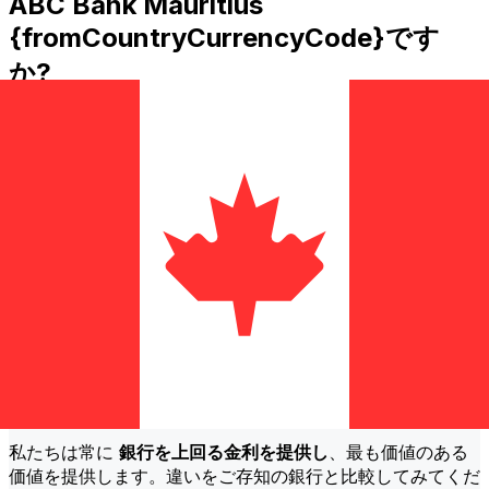
ABC Bank Mauritius
{fromCountryCurrencyCode}です
か?
MUR年からCADへの国際送金コストABC Bank Mauritius
送金額などの要因によって異なります。通常、大きな送金は
手数料が低く、為替レートも良いです。Xeと ABC Bank
Mauritius 手数料を比較するために比較表を確認してくださ
い。
なぜ従来の銀行ではなくXeで送金する
のですか?
より良い料金
私たちは常に
銀行を上回る金利を提供し
、最も価値のある
価値を提供します。違いをご存知の銀行と比較してみてくだ