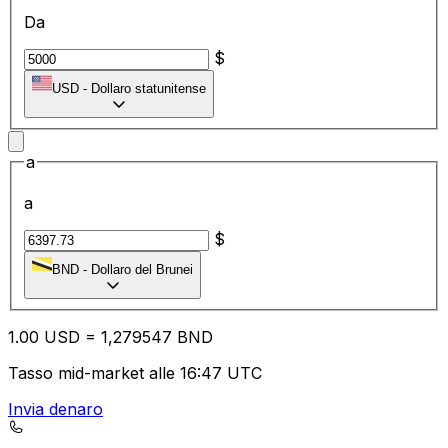
Da
$
USD
-
Dollaro statunitense
a
a
$
BND
-
Dollaro del Brunei
1.00
USD
=
1,
279547
BND
Tasso mid-market alle 16:47 UTC
Invia denaro