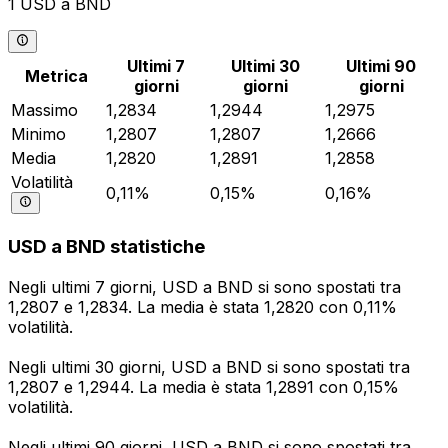
1 USD a BND
Ultimi 7
Ultimi 30
Ultimi 90
Metrica
giorni
giorni
giorni
Massimo
1,2834
1,2944
1,2975
Minimo
1,2807
1,2807
1,2666
Media
1,2820
1,2891
1,2858
Volatilità
0,11%
0,15%
0,16%
USD a BND statistiche
Negli ultimi 7 giorni, USD a BND si sono spostati tra
1,2807 e 1,2834. La media è stata 1,2820 con 0,11%
volatilità.
Negli ultimi 30 giorni, USD a BND si sono spostati tra
1,2807 e 1,2944. La media è stata 1,2891 con 0,15%
volatilità.
Negli ultimi 90 giorni, USD a BND si sono spostati tra