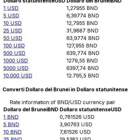
Dollaro statunitense
USD
Dollaro del Brunei
BND
1
USD
1,27955
BND
5
USD
6,39774
BND
10
USD
12,7955
BND
25
USD
31,9887
BND
50
USD
63,9774
BND
100
USD
127,955
BND
500
USD
639,774
BND
1000
USD
1279,55
BND
5000
USD
6397,74
BND
10.000
USD
12.795,5
BND
Converti Dollaro del Brunei in Dollaro statunitense
Rate information of BND/USD currency pair
Dollaro del Brunei
BND
Dollaro statunitense
USD
1
BND
0,781526
USD
5
BND
3,90763
USD
10
BND
7,81526
USD
25
BND
19,5382
USD