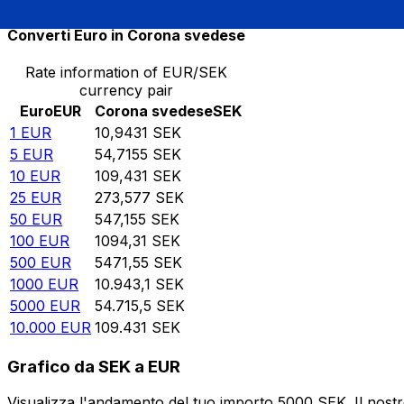
Converti Euro in Corona svedese
Rate information of EUR/SEK
currency pair
Euro
EUR
Corona svedese
SEK
1
EUR
10,9431
SEK
5
EUR
54,7155
SEK
10
EUR
109,431
SEK
25
EUR
273,577
SEK
50
EUR
547,155
SEK
100
EUR
1094,31
SEK
500
EUR
5471,55
SEK
1000
EUR
10.943,1
SEK
5000
EUR
54.715,5
SEK
10.000
EUR
109.431
SEK
Grafico da SEK a EUR
Visualizza l'andamento del tuo importo 5000 SEK. Il nostr