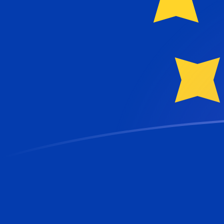
Tassi di cambio da SEK a EUR oggi
Converti Corona svedese in Euro
Rate information of SEK/EUR
currency pair
Corona svedese
SEK
Euro
EUR
1
SEK
0,0913819
EUR
5
SEK
0,456909
EUR
10
SEK
0,913819
EUR
25
SEK
2,28455
EUR
50
SEK
4,56909
EUR
100
SEK
9,13819
EUR
500
SEK
45,6909
EUR
1000
SEK
91,3819
EUR
5000
SEK
456,909
EUR
10.000
SEK
913,819
EUR