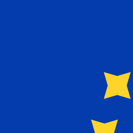
€
EUR
-
Euro
1.00
SEK
=
0,
091381
EUR
Tasso mid-market alle 13:27 UTC
Invia denaro
Parla oggi con un esperto di valute.
Possiamo battere i tas
Prenota una chiamata
Per il nostro convertitore utilizziamo il tasso medio d
denaro.
Verifica i tassi di cambio per i trasferimenti.
Sapevi che puoi inviare denaro all'estero con Xe?
Registrati oggi