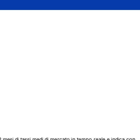
mesi di tassi medi di mercato in tempo reale e indica con