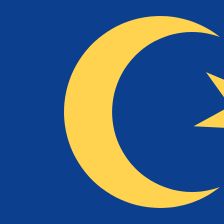
a
RM
MYR
-
Ringgit malese
1.00
NLG
=
2,
139695
MYR
Tasso mid-market alle 02:31 UTC
Parla oggi con un esperto di valute.
Possiamo battere i tas
Prenota una chiamata
Per il nostro convertitore utilizziamo il tasso medio d
denaro.
Verifica i tassi di cambio per i trasferimenti.
Sapevi che puoi inviare denaro all'estero con Xe?
Registrati oggi