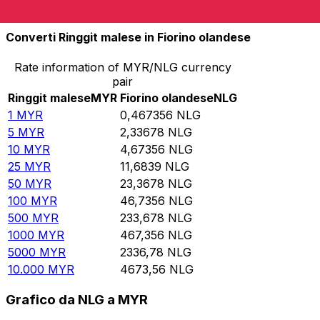
10.000
NLG
21.397
MYR
Converti Ringgit malese in Fiorino olandese
Rate information of MYR/NLG currency
pair
Ringgit malese
MYR
Fiorino olandese
NLG
1
MYR
0,467356
NLG
5
MYR
2,33678
NLG
10
MYR
4,67356
NLG
25
MYR
11,6839
NLG
50
MYR
23,3678
NLG
100
MYR
46,7356
NLG
500
MYR
233,678
NLG
1000
MYR
467,356
NLG
5000
MYR
2336,78
NLG
10.000
MYR
4673,56
NLG
Grafico da NLG a MYR