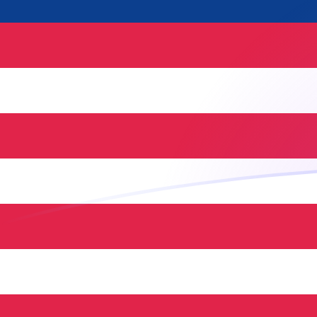
Tassi di cambio da NLG a MYR oggi
Converti Fiorino olandese in Ringgit malese
Rate information of NLG/MYR currency
pair
Fiorino olandese
NLG
Ringgit malese
MYR
1
NLG
2,1397
MYR
5
NLG
10,6985
MYR
10
NLG
21,397
MYR
25
NLG
53,4924
MYR
50
NLG
106,985
MYR
100
NLG
213,97
MYR
500
NLG
1069,85
MYR
1000
NLG
2139,7
MYR
5000
NLG
10.698,5
MYR