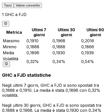
Tassi
Valore convertito
1 GHC a FJD
Ultimi 7
Ultimi 30
Ultimi 90
Metrica
giorni
giorni
giorni
Massimo
0,1910
0,1968
0,2016
Minimo
0,1888
0,1888
0,1866
Media
0,1896
0,1930
0,1939
Volatilità
0,32%
0,34%
0,54%
GHC a FJD statistiche
Negli ultimi 7 giorni, GHC a FJD si sono spostati tra
0,1888 e 0,1910. La media è stata 0,1896 con 0,32%
volatilità.
Negli ultimi 30 giorni, GHC a FJD si sono spostati tra
0,1888 e 0,1968. La media è stata 0,1930 con 0,34%