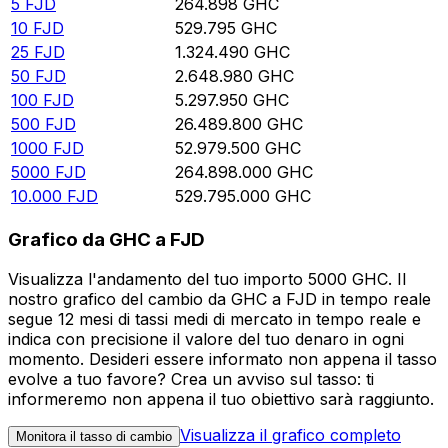
5
FJD
264.898
GHC
10
FJD
529.795
GHC
25
FJD
1.324.490
GHC
50
FJD
2.648.980
GHC
100
FJD
5.297.950
GHC
500
FJD
26.489.800
GHC
1000
FJD
52.979.500
GHC
5000
FJD
264.898.000
GHC
10.000
FJD
529.795.000
GHC
Grafico da GHC a FJD
Visualizza l'andamento del tuo importo 5000 GHC. Il
nostro grafico del cambio da GHC a FJD in tempo reale
segue 12 mesi di tassi medi di mercato in tempo reale e
indica con precisione il valore del tuo denaro in ogni
momento. Desideri essere informato non appena il tasso
evolve a tuo favore? Crea un avviso sul tasso: ti
informeremo non appena il tuo obiettivo sarà raggiunto.
Visualizza il grafico completo
Monitora il tasso di cambio