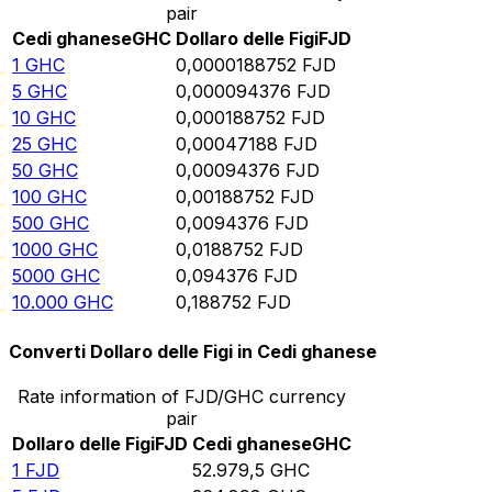
pair
Cedi ghanese
GHC
Dollaro delle Figi
FJD
1
GHC
0,0000188752
FJD
5
GHC
0,000094376
FJD
10
GHC
0,000188752
FJD
25
GHC
0,00047188
FJD
50
GHC
0,00094376
FJD
100
GHC
0,00188752
FJD
500
GHC
0,0094376
FJD
1000
GHC
0,0188752
FJD
5000
GHC
0,094376
FJD
10.000
GHC
0,188752
FJD
Converti Dollaro delle Figi in Cedi ghanese
Rate information of FJD/GHC currency
pair
Dollaro delle Figi
FJD
Cedi ghanese
GHC
1
FJD
52.979,5
GHC