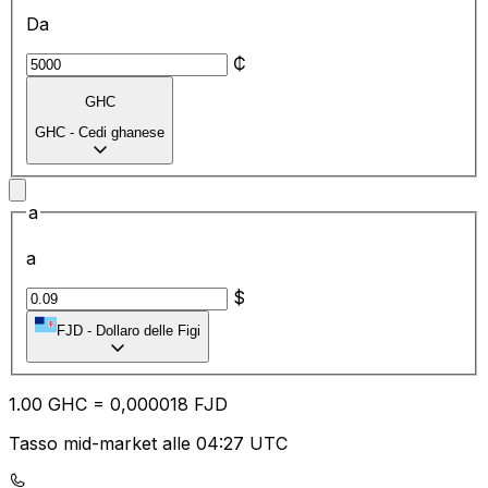
Da
₵
GHC
GHC
-
Cedi ghanese
a
a
$
FJD
-
Dollaro delle Figi
1.00
GHC
=
0,
000018
FJD
Tasso mid-market alle 04:27 UTC