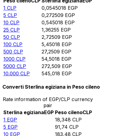
Peso cileno
CLP
Sterlina egiziana
EGP
1
CLP
0,0545018
EGP
5
CLP
0,272509
EGP
10
CLP
0,545018
EGP
25
CLP
1,36255
EGP
50
CLP
2,72509
EGP
100
CLP
5,45018
EGP
500
CLP
27,2509
EGP
1000
CLP
54,5018
EGP
5000
CLP
272,509
EGP
10.000
CLP
545,018
EGP
Converti Sterlina egiziana in Peso cileno
Rate information of EGP/CLP currency
pair
Sterlina egiziana
EGP
Peso cileno
CLP
1
EGP
18,348
CLP
5
EGP
91,74
CLP
10
EGP
183,48
CLP