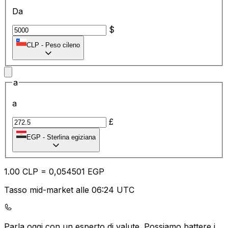
Da
$
CLP
-
Peso cileno
a
a
£
EGP
-
Sterlina egiziana
1.00
CLP
=
0,
054501
EGP
Tasso mid-market alle 06:24 UTC
Parla oggi con un esperto di valute.
Possiamo battere i