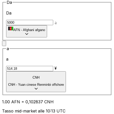
Da
Da
؋
AFN
-
Afghani afgano
a
a
¥
CNH
CNH
-
Yuan cinese Renminbi offshore
1.00
AFN
=
0,
102837
CNH
Tasso mid-market alle 10:13 UTC