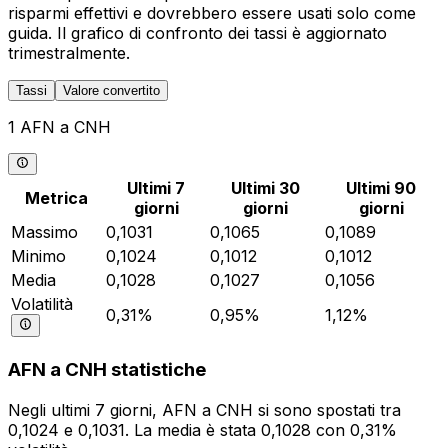
risparmi effettivi e dovrebbero essere usati solo come
guida. Il grafico di confronto dei tassi è aggiornato
trimestralmente.
Tassi
Valore convertito
1 AFN a CNH
Ultimi 7
Ultimi 30
Ultimi 90
Metrica
giorni
giorni
giorni
Massimo
0,1031
0,1065
0,1089
Minimo
0,1024
0,1012
0,1012
Media
0,1028
0,1027
0,1056
Volatilità
0,31%
0,95%
1,12%
AFN a CNH statistiche
Negli ultimi 7 giorni, AFN a CNH si sono spostati tra
0,1024 e 0,1031. La media è stata 0,1028 con 0,31%