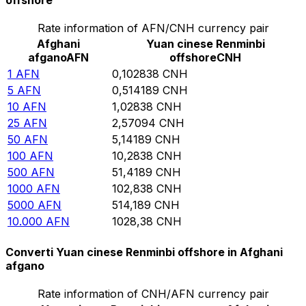
offshore
Rate information of AFN/CNH currency pair
Afghani
Yuan cinese Renminbi
afgano
AFN
offshore
CNH
1
AFN
0,102838
CNH
5
AFN
0,514189
CNH
10
AFN
1,02838
CNH
25
AFN
2,57094
CNH
50
AFN
5,14189
CNH
100
AFN
10,2838
CNH
500
AFN
51,4189
CNH
1000
AFN
102,838
CNH
5000
AFN
514,189
CNH
10.000
AFN
1028,38
CNH
Converti Yuan cinese Renminbi offshore in Afghani
afgano
Rate information of CNH/AFN currency pair