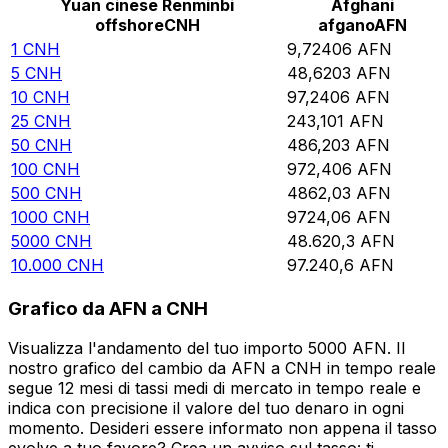
Yuan cinese Renminbi
Afghani
offshore
CNH
afgano
AFN
1
CNH
9,72406
AFN
5
CNH
48,6203
AFN
10
CNH
97,2406
AFN
25
CNH
243,101
AFN
50
CNH
486,203
AFN
100
CNH
972,406
AFN
500
CNH
4862,03
AFN
1000
CNH
9724,06
AFN
5000
CNH
48.620,3
AFN
10.000
CNH
97.240,6
AFN
Grafico da AFN a CNH
Visualizza l'andamento del tuo importo 5000 AFN. Il
nostro grafico del cambio da AFN a CNH in tempo reale
segue 12 mesi di tassi medi di mercato in tempo reale e
indica con precisione il valore del tuo denaro in ogni
momento. Desideri essere informato non appena il tasso