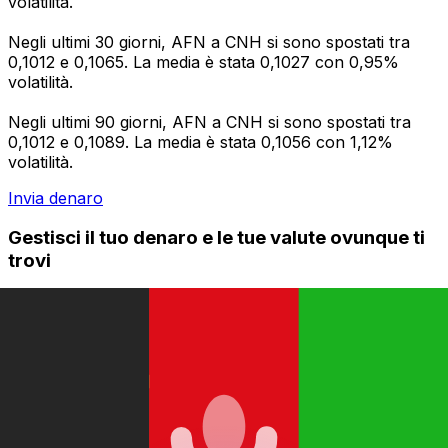
volatilità.
Negli ultimi 30 giorni, AFN a CNH si sono spostati tra
0,1012 e 0,1065. La media è stata 0,1027 con 0,95%
volatilità.
Negli ultimi 90 giorni, AFN a CNH si sono spostati tra
0,1012 e 0,1089. La media è stata 0,1056 con 1,12%
volatilità.
Invia denaro
Gestisci il tuo denaro e le tue valute ovunque ti
trovi
L'app Xe ha tutto ciò di cui hai bisogno per i
trasferimenti di denaro internazionali e la gestione delle
valute. Converti le valute, imposta avvisi sui tassi di
cambio e trasferisci denaro all'estero senza commissioni
nascoste. Scaricala oggi stesso!