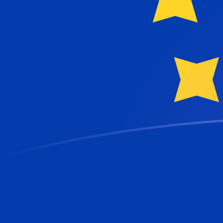
Tassi di cambio da TRL a EUR oggi
Converti Lira turca in Euro
Rate information of TRL/EUR currency
pair
Lira turca
TRL
Euro
EUR
1
TRL
0,0000000181364
EUR
5
TRL
0,0000000906822
EUR
10
TRL
0,000000181364
EUR
25
TRL
0,000000453411
EUR
50
TRL
0,000000906822
EUR
100
TRL
0,00000181364
EUR
500
TRL
0,00000906822
EUR
1000
TRL
0,0000181364
EUR
5000
TRL
0,0000906822
EUR