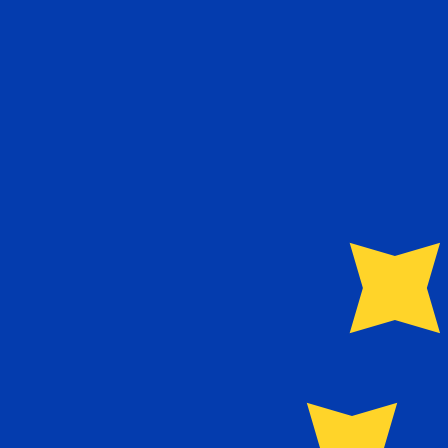
a
€
EUR
-
Euro
1.00
TRL
=
0,
000000
EUR
Tasso mid-market alle 20:58 UTC
Parla oggi con un esperto di valute.
Possiamo battere i tas
Prenota una chiamata
Per il nostro convertitore utilizziamo il tasso medio d
denaro.
Verifica i tassi di cambio per i trasferimenti.
Sapevi che puoi inviare denaro all'estero con Xe?
Registrati oggi